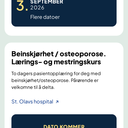
3
.
SEPTEMBER
s
2026
k
Flere datoer
j
ø
r
h
e
Beinskjørhet / osteoporose.
t
Lærings- og mestringskurs
–
O
To dagers pasientopplæring for deg med
s
beinskjørhet/osteoporose. Pårørende er
velkomne til å delta.
t
e
B
St. Olavs hospital
o
e
p
i
o
n
r
DATO KOMMER