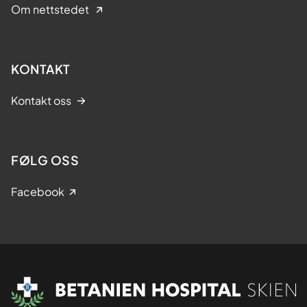
s
Om nettstedet
t
r
i
KONTAKT
n
g
Kontakt oss
s
k
u
FØLG OSS
r
s
Facebook