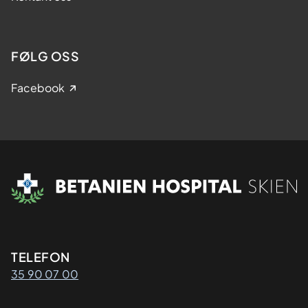
FØLG OSS
Facebook
Kontaktinformasjon
TELEFON
35 90 07 00