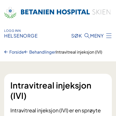
Hopp
til
innhold
LOGG INN
HELSENORGE
SØK
MENY
Forside
Behandlinger
Intravitreal injeksjon (IVI)
Intravitreal injeksjon
(IVI)
Intravitreal injeksjon (IVI) er en sprøyte