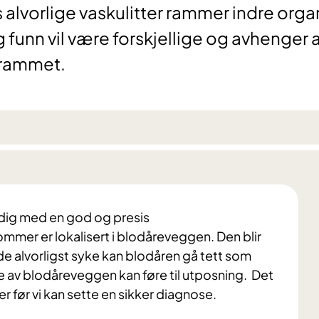
 alvorlige vaskulitter rammer indre organ
 funn vil være forskjellige og avhenger 
 rammet.
dig med en god og presis
mmer er lokalisert i blodåreveggen. Den blir
e alvorligst syke kan blodåren gå tett som
 av blodåreveggen kan føre til utposning. Det
 før vi kan sette en sikker diagnose.