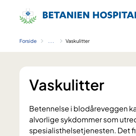
Hopp
til
innhold
Forside
..
.
Vaskulitter
Vaskulitter
Betennelse i blodåreveggen kall
alvorlige sykdommer som utred
spesialisthelsetjenesten. Det f